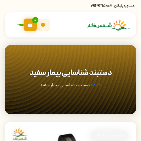
مشاوره رایگان:
09129315807
0
دستبند شناسایی بیمار سفید
خانه
»
دستبند شناسایی بیمار سفید
پرینتر ریبون اسکنر