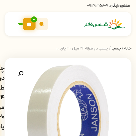
مشاوره رایگان:
09129315807
0
خانه
/
چسب
/ چسب دو طرفه 24 میل 30 یاردی
چ
دو
طر
24
می
30
یا