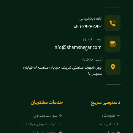
تلفن پشتیبانی
02166924593
ارسال ایمیل
info@shamsnegar.com
آدرس کارخانه
ابهر، شهرک صنعتی شریف، خیابان صنعت 8، خیابان
تندیس 8
دسترسی سریع
خدمات مشتریان
فروشگاه
سوالات متداول
تماس با ما
شرایط تحویل و ارائه کالا
وبلاگ
نحوه ثبت سفارش