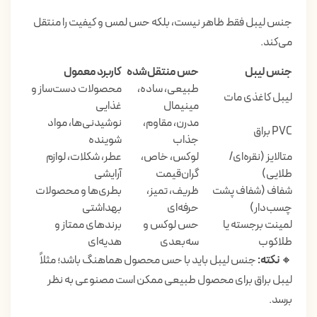
جنس لیبل فقط ظاهر نیست، بلکه حس لمس و کیفیت را منتقل
می‌کند.
جنس لیبل
حس منتقل‌شده
کاربرد معمول
طبیعی، ساده،
محصولات دست‌ساز و
لیبل کاغذی مات
مینیمال
غذایی
مدرن، مقاوم،
نوشیدنی‌ها، مواد
PVC براق
جذاب
شوینده
متالایز (نقره‌ای/
لوکس، خاص،
عطر، شکلات، لوازم
طلایی)
گران‌قیمت
آرایشی
شفاف (شفاف پشت
ظریف، تمیز،
بطری‌ها و محصولات
چسب‌دار)
حرفه‌ای
بهداشتی
لمینت برجسته یا
حس لوکس و
برندهای ممتاز و
طلاکوب
سه‌بعدی
هدیه‌ای
🔸
نکته:
جنس لیبل باید با حس محصول هماهنگ باشد؛ مثلاً
لیبل براق برای محصول طبیعی ممکن است مصنوعی به نظر
برسد.