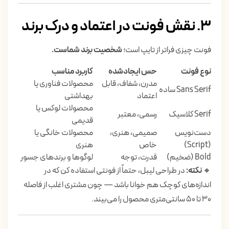
۳. نقش فونت در اعتماد و درک برند
فونت چیزی فراتر از تایپ است؛
شخصیت برند شماست.
نوع فونت
حس ایجادشده
کاربرد مناسب
مدرن، شفاف، قابل
محصولات فناوری یا
Sans Serif ساده
اعتماد
بهداشتی
محصولات لوکس یا
Serif کلاسیک
رسمی، معتبر
قدیمی
دست‌نویس
صمیمی، هنری،
محصولات خانگی یا
(Script)
خاص
هنری
Bold (ضخیم)
قدرت، توجه
لوگوها و برندهای جسور
🔸
نکته:
در طراحی لیبل، حتماً از فونتی استفاده کن که در
اندازه‌های کوچک هم خوانا باشد — چون مشتری اغلب از فاصله
۳۰ تا ۵۰ سانتی‌متری محصول را می‌بیند.