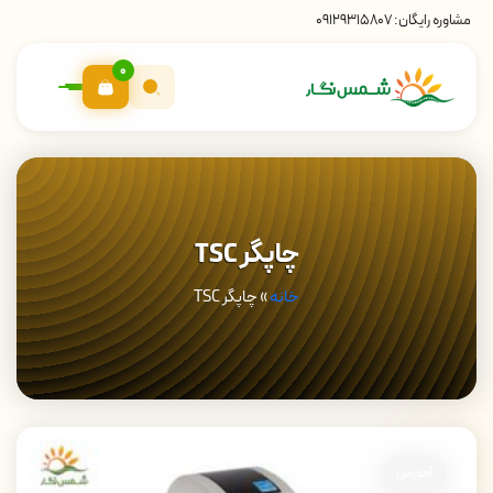
مشاوره رایگان:
09129315807
0
چاپگر TSC
خانه
»
چاپگر TSC
آموزش