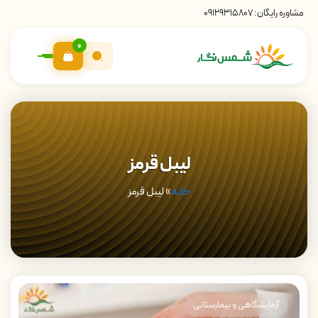
مشاوره رایگان:
09129315807
0
لیبل قرمز
خانه
»
لیبل قرمز
آزمایشگاهی و بیمارستانی