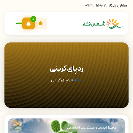
مشاوره رایگان:
09129315807
0
ردپای کربنی
خانه
»
ردپای کربنی
محیط زیست و مسئولیت اجتماعی