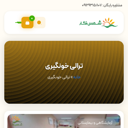
مشاوره رایگان:
09129315807
0
ترالی خونگیری
خانه
»
ترالی خونگیری
آزمایشگاهی و بیمارستانی